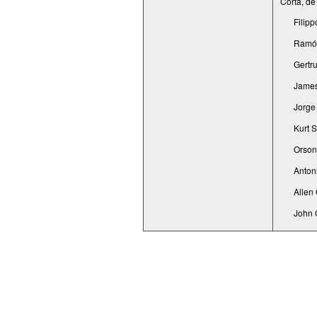
Corta, de
Filip
Ramón
Gertru
James
Jorge
Kurt S
Orson
Anton
Allen
John 