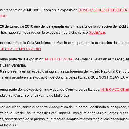
se presentó en el MUSAC (León) en la exposición
CONCHAJEREZ INTERFERENC
IOS.
28 de Enero de 2016 uno de los ejemplares forma parte de la colección del ZKM d
 tras haberse mostrado en la exposición de dicho centro
GLOBALE
.
e presentó en la Sala Verónicas de Murcia como parte de la exposición de la auto
JEREZ. TIEMPO DIA-RIO.
orma parte de la exposición
INTERFERENCIAS
de Concha Jerez en el CAAM (La
e Gran Canaria).
0 se presenta en un espacio singular: las carboneras del Museo Nacional Centro d
fía, enmarcado en la exposición de Concha Jerez titulada QUE NOS ROBAN LA
orma parte de la exposición individual de Concha Jerez titulada
INTER-ACCIONE
ada en el Casal Solleric (Palma de Mallorca)
ción del vídeo, sobre el soporte videográfico de un barco -destinado al desguace,
rto de la Luz de Las Palmas de Gran Canaria-, van surgiendo las siguientes imág
cas, procedentes de la prensa, que reflejan acontecimientos mediáticos esenciales 
el siglo XX.