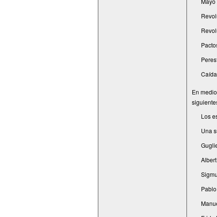
Mayo 
Revol
Revolu
Pacto
Perest
Caída
En medio 
siguiente
Los e
Una su
Gugli
Albert
Sigmu
Pablo 
Manue