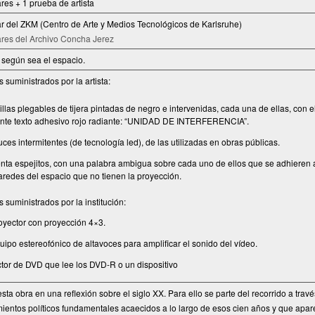
res + 1 prueba de artista
r del ZKM (Centro de Arte y Medios Tecnológicos de Karlsruhe)
res del Archivo Concha Jerez
 según sea el espacio.
 suministrados por la artista:
illas plegables de tijera pintadas de negro e intervenidas, cada una de ellas, con e
ente texto adhesivo rojo radiante: “UNIDAD DE INTERFERENCIA”.
uces intermitentes (de tecnología led), de las utilizadas en obras públicas.
nta espejitos, con una palabra ambigua sobre cada uno de ellos que se adhieren 
aredes del espacio que no tienen la proyección.
s suministrados por la institución:
oyector con proyección 4×3.
uipo estereofónico de altavoces para ampliﬁcar el sonido del vídeo.
ctor de DVD que lee los DVD-R o un dispositivo
sta obra en una reﬂexión sobre el siglo XX. Para ello se parte del recorrido a trav
ientos políticos fundamentales acaecidos a lo largo de esos cien años y que apa