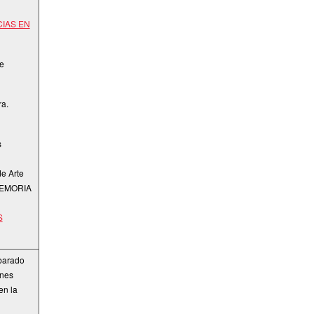
IAS EN
e
ra.
s
e Arte
 MEMORIA
S
 barado
enes
en la