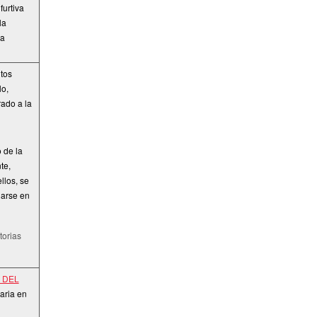
furtiva
la
la
tos
lo,
ado a la
 de la
te,
llos, se
jarse en
torias
 DEL
aria en