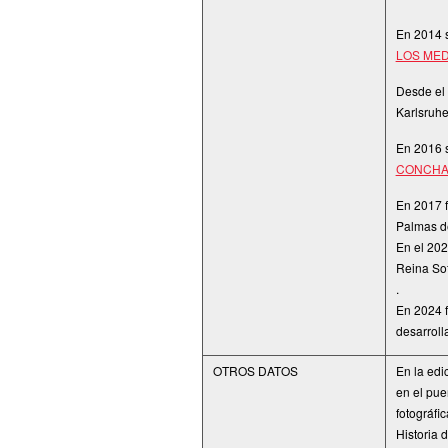
En 2014 
LOS MED
Desde el 
Karlsruhe
En 2016 s
CONCHA 
En 2017 f
Palmas d
En el 202
Reina So
.
En 2024 f
desarroll
OTROS DATOS
En la edi
en el pue
fotográfi
Historia d