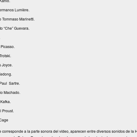
Kahlo.
ermanos Lumière.
po Tommaso Marinetti.
to “Che” Guevara.
.
 Picasso.
rotski.
 Joyce.
edong.
Paul Sartre.
io Machado.
 Kafka.
l Proust.
 Cage
e corresponde a la parte sonora del vídeo, aparecen entre diversos sonidos de la