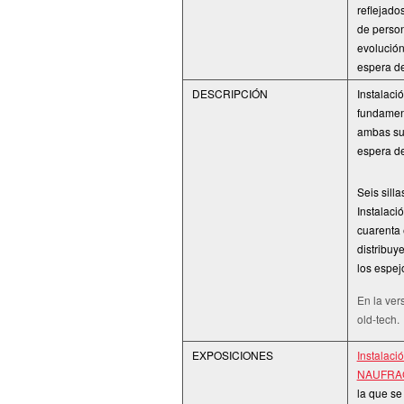
reﬂejados
de person
evolución
espera de
DESCRIPCIÓN
Instalaci
fundament
ambas sur
espera de
Seis sill
Instalaci
cuarenta 
distribuy
los espej
En la ver
old-tech.
EXPOSICIONES
Instalaci
NAUFRA
la que se