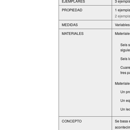
EJEMPLARES
3 ejempla
PROPIEDAD
1 ejempla
2 ejempla
MEDIDAS
Variables
MATERIALES
Materiales
Seis s
sigui
Seis l
Cuare
tres p
Materiale
Un pr
Un eq
Un le
CONCEPTO
Se basa e
acontecim