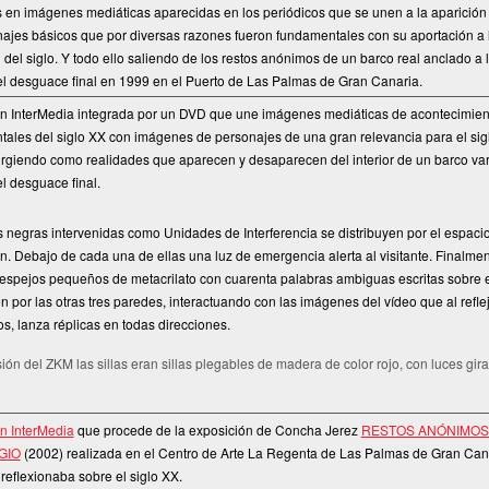
 en imágenes mediáticas aparecidas en los periódicos que se unen a la aparición 
ajes básicos que por diversas razones fueron fundamentales con su aportación a 
 del siglo. Y todo ello saliendo de los restos anónimos de un barco real anclado a 
l desguace ﬁnal en 1999 en el Puerto de Las Palmas de Gran Canaria.
ón InterMedia integrada por un DVD que une imágenes mediáticas de acontecimien
ales del siglo XX con imágenes de personajes de una gran relevancia para el sig
giendo como realidades que aparecen y desaparecen del interior de un barco var
l desguace ﬁnal.
as negras intervenidas como Unidades de Interferencia se distribuyen por el espacio
ón. Debajo de cada una de ellas una luz de emergencia alerta al visitante. Finalmen
espejos pequeños de metacrilato con cuarenta palabras ambiguas escritas sobre e
en por las otras tres paredes, interactuando con las imágenes del vídeo que al reﬂe
os, lanza réplicas en todas direcciones.
sión del ZKM las sillas eran sillas plegables de madera de color rojo, con luces gira
ón InterMedia
que procede de la exposición de Concha Jerez
RESTOS ANÓNIMOS
GIO
(2002) realizada en el Centro de Arte La Regenta de Las Palmas de Gran Can
 reﬂexionaba sobre el siglo XX.