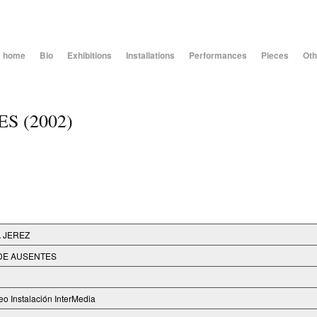
home
Bio
Exhibitions
Installations
Performances
Pieces
Oth
S (2002)
 JEREZ
DE AUSENTES
eo Instalación InterMedia