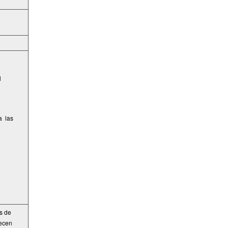
l
a las
és de
recen