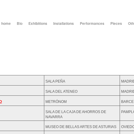
home
Bio
Exhibitions
Installations
Performances
Pieces
Oth
SALA PEÑA
MADRI
SALA DEL ATENEO
MADRI
O
METRÓNOM
BARCE
SALA DE LA CAJA DE AHORROS DE
PAMPL
NAVARRA
MUSEO DE BELLAS ARTES DE ASTURIAS
OVIED