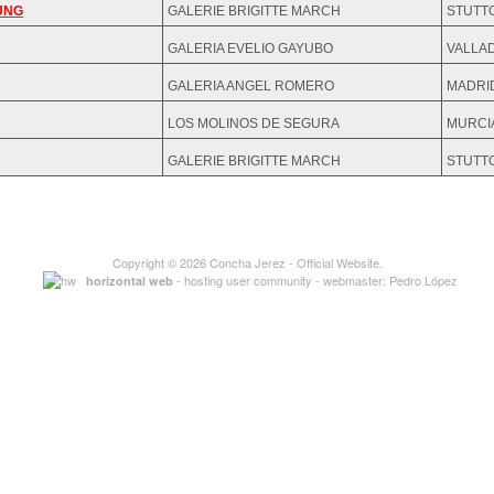
UNG
GALERIE BRIGITTE MARCH
STUTT
GALERIA EVELIO GAYUBO
VALLA
GALERIA ANGEL ROMERO
MADRI
LOS MOLINOS DE SEGURA
MURCI
GALERIE BRIGITTE MARCH
STUTT
Copyright © 2026
Concha Jerez
- Official Website.
- hosting user community - webmaster:
Pedro López
horizontal web