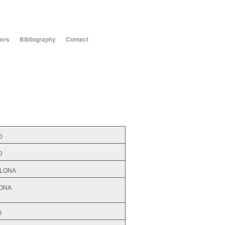
ers
Bibliography
Contact
D
D
LONA
ONA
O