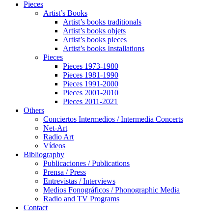
Pieces
Artist’s Books
Artist’s books traditionals
Artist’s books objets
Artist’s books pieces
Artist’s books Installations
Pieces
Pieces 1973-1980
Pieces 1981-1990
Pieces 1991-2000
Pieces 2001-2010
Pieces 2011-2021
Others
Conciertos Intermedios / Intermedia Concerts
Net-Art
Radio Art
Vídeos
Bibliography
Publicaciones / Publications
Prensa / Press
Entrevistas / Interviews
Medios Fonográficos / Phonographic Media
Radio and TV Programs
Contact