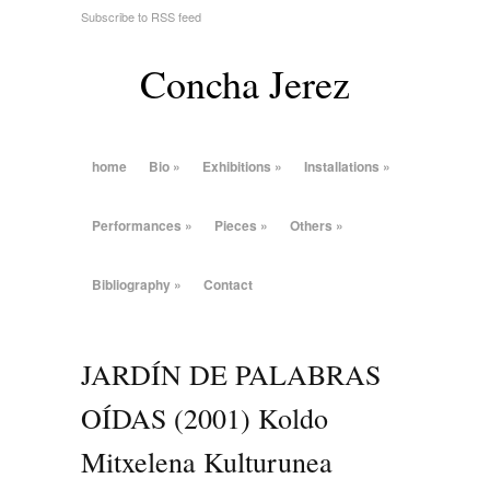
Subscribe to RSS feed
Concha Jerez
home
Bio
»
Exhibitions
»
Installations
»
Performances
»
Pieces
»
Others
»
Bibliography
»
Contact
JARDÍN DE PALABRAS
OÍDAS (2001) Koldo
Mitxelena Kulturunea