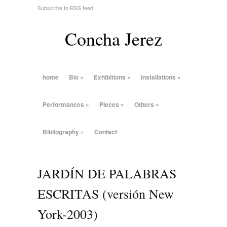
Subscribe to RSS feed
Concha Jerez
home
Bio
»
Exhibitions
»
Installations
»
Performances
»
Pieces
»
Others
»
Bibliography
»
Contact
JARDÍN DE PALABRAS
ESCRITAS (versión New
York-2003)