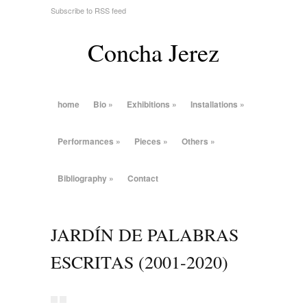
Subscribe to RSS feed
Concha Jerez
home
Bio
»
Exhibitions
»
Installations
»
Performances
»
Pieces
»
Others
»
Bibliography
»
Contact
JARDÍN DE PALABRAS
ESCRITAS (2001-2020)