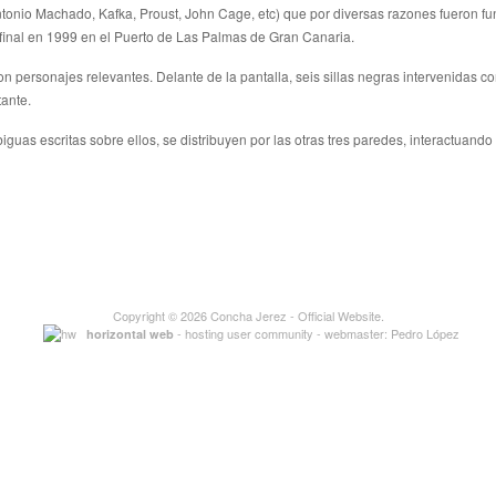
 Antonio Machado, Kafka, Proust, John Cage, etc) que por diversas razones fueron f
 final en 1999 en el Puerto de Las Palmas de Gran Canaria.
n personajes relevantes. Delante de la pantalla, seis sillas negras intervenida
tante.
as escritas sobre ellos, se distribuyen por las otras tres paredes, interactuando 
Copyright © 2026
Concha Jerez
- Official Website.
- hosting user community - webmaster:
Pedro López
horizontal web