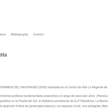
hers
Bibliography
Contact
nta
NIMOS DEL NAUFRAGIO (2002) realizada en el Centro de Arte La Regenta de Las 
imientos políticos fundamentales acaecidos a lo largo de esos cien años
(Revoluc
pública en la Puerta del Sol, el Gobierno provisional de la 2ª República, La Barr
a aparición furtiva de personajes básicos ( los esposos Curie, una sufragista, Mar