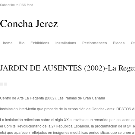
Subscribe to RSS feed
Concha Jerez
home
Bio
Exhibitions
Installations
Performances
Pieces
Ot
JARDIN DE AUSENTES (2002)-La Rege
Centro de Arte La Regenta (2002). Las Palmas de Gran Canaria
Instalación InterMedia que procede de la exposición de Concha Jerez
RESTOS ANÓ
La Instalación reflexiona sobre el siglo XX a través de un recorrido por los
acontec
el Comité Revolucionario de la 2ª República Española, la proclamación de la 2ª Re
etc) que aparecen reflejados en imágenes mediáticas periodísticas que se unen a l