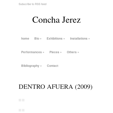
Subscribe to RSS feed
Concha Jerez
home
Bio
»
Exhibitions
»
Installations
»
Performances
»
Pieces
»
Others
»
Bibliography
»
Contact
DENTRO AFUERA (2009)