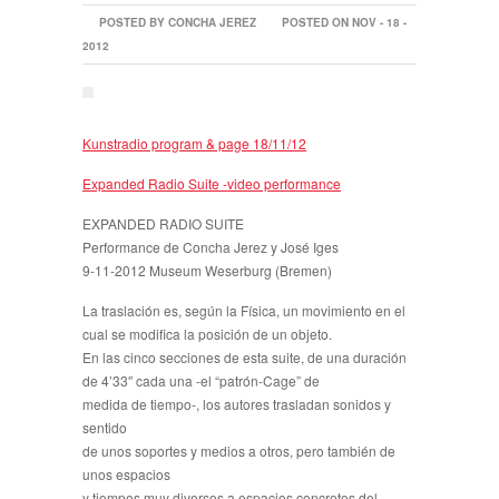
POSTED BY CONCHA JEREZ
POSTED ON NOV - 18 -
2012
Kunstradio program & page 18/11/12
Expanded Radio Suite -video performance
EXPANDED RADIO SUITE
Performance de Concha Jerez y José Iges
9-11-2012 Museum Weserburg (Bremen)
La traslación es, según la Física, un movimiento en el
cual se modifica la posición de un objeto.
En las cinco secciones de esta suite, de una duración
de 4’33″ cada una -el “patrón-Cage” de
medida de tiempo-, los autores trasladan sonidos y
sentido
de unos soportes y medios a otros, pero también de
unos espacios
y tiempos muy diversos a espacios concretos del