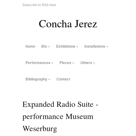
Subscribe to RSS feed
Concha Jerez
home
Bio
»
Exhibitions
»
Installations
»
Performances
»
Pieces
»
Others
»
Bibliography
»
Contact
Expanded Radio Suite -
performance Museum
Weserburg