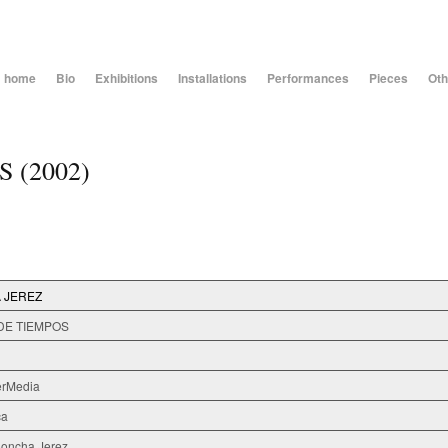
home
Bio
Exhibitions
Installations
Performances
Pieces
Oth
 (2002)
 JEREZ
DE TIEMPOS
erMedia
ca
Concha Jerez