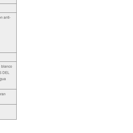
ón anti-
n blanco
OS DEL
igua
Gran