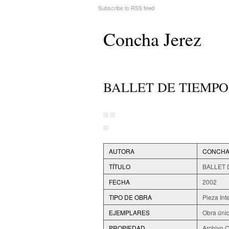
Subscribe to RSS feed
Concha Jerez
BALLET DE TIEMPOS
AUTORA
CONCHA
TÍTULO
BALLET 
FECHA
2002
TIPO DE OBRA
Pieza Int
EJEMPLARES
Obra úni
PROPIEDAD
Archivo 