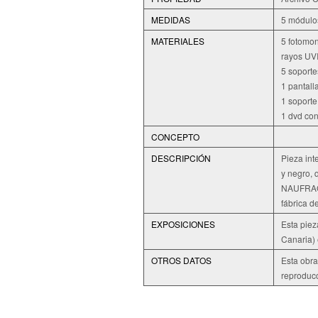
MEDIDAS
5 módulo
MATERIALES
5 fotomon
rayos UV
5 soporte
1 pantall
1 soporte
1 dvd co
CONCEPTO
DESCRIPCIÓN
Pieza int
y negro,
NAUFRAGIO
fábrica d
EXPOSICIONES
Esta piez
Canaria) 
OTROS DATOS
Esta obra
reproducc