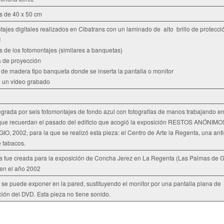
s de 40 x 50 cm
tajes digitales realizados en Cibatrans con un laminado de
alto
brillo de protecci
I
s de los fotomontajes (similares a banquetas)
a de proyección
 de madera tipo banqueta donde se inserta la pantalla o monitor
n un vídeo grabado
egrada por seis fotomontajes de fondo azul con fotografías de manos trabajando e
 que recuerdan el pasado del edificio que acogió la exposición RESTOS ANÓNIM
, 2002, para la que se realizó esta pieza: el Centro de Arte la Regenta, una ant
e tabacos.
a fue creada para la exposición de Concha Jerez en La Regenta (Las Palmas de 
en el año 2002
 se puede exponer en la pared, sustituyendo el monitor por una pantalla plana de
ión del DVD. Esta pieza no tiene sonido.