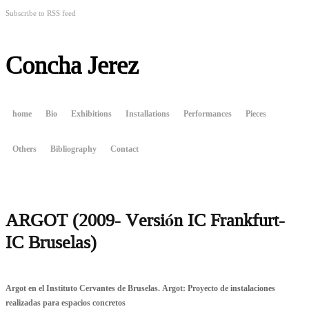
Subscribe to RSS feed
Concha Jerez
home
Bio
Exhibitions
Installations
Performances
Pieces
Others
Bibliography
Contact
ARGOT (2009- Versión IC Frankfurt-
IC Bruselas)
Argot en el Instituto Cervantes de Bruselas. Argot: Proyecto de instalaciones
realizadas para espacios concretos