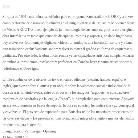
Surgida en 1991 como obra radiofónica para el programa Kunstradio de la ORF y a la vez
como performance e instalación efímera en el antiguo edificio del Museum Moderner Kunst
de Viena, ARGOT es buen ejemplo de la metodología de sus autores, pues la obra original,
obra InterMedia en tanto que cruce de disciplinas, medios y soportes, ha dado lugar hasta
hoy a diversos fotomontajes digitales, videos, un múltiple, una instalación sonora y visual,
otra instalación exclusívamente sonora y diverso material gráfico en forma de esquemas y
partituras. Por otro lado, la obra inicial reunía ya las capacidades artísticas complementarias
de ambos autores: como instaladora y performer en Concha Jerez y como artista sonoro y
radiofónico en José Iges.
El hilo conductor de la obra es un texto en cuatro idiomas (alemán, francés, español e
inglés) que versa sobre el artista y su obra, y sobre la valoración social e individual de la
obra de arte. El título evoca, entre otras cosas, a los antiguos “argotiers” o constructores
medievales de catedrales y a la lengua -“argot”- que empleaban para comunicarse. Apoyada
en ese texto nómada en busca de soporte, la obra es abierta y hermética a la vez, conceptual
y envolvente. El proyecto de exposición para Bruselas reúne los materiales procedentes de
las diversas etapas y los presenta en una formulación integradora junto a nuevos elementos
producidos para la ocasión.
Inauguración / Vernissage / Opening
18 Nov 2009 19 h.